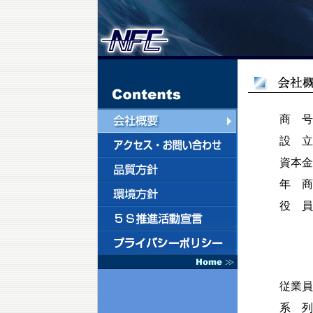
商 号
設 立
資本金
年 商
役 員
従業員
系 列